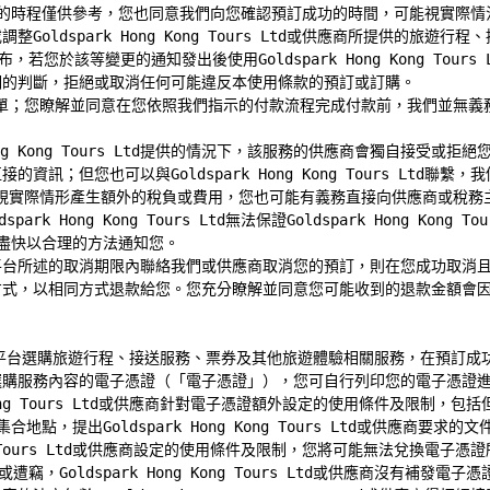
述回覆訂購結果的時程僅供參考，您也同意我們向您確認預訂成功的時間，可能視實際情
您於該等變更的通知發出後使用Goldspark Hong Kong Tour
；但您也可以與Goldspark Hong Kong Tours Ltd聯繫
 Hong Kong Tours Ltd無法保證Goldspark Hong Kon
td會盡快以合理的方法通知您。

方式，以相同方式退款給您。您充分瞭解並同意您可能收到的退款金額會
購服務內容的電子憑證（「電子憑證」），您可自行列印您的電子憑證進
應商指定的集合地點，提出Goldspark Hong Kong Tours Ltd或
ong Tours Ltd或供應商設定的使用條件及限制，您將可能無法兌換電子