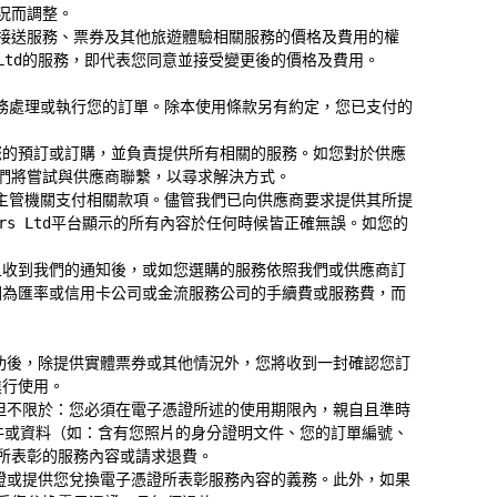
況而調整。

s Ltd的服務，即代表您同意並接受變更後的價格及費用。

，我們將嘗試與供應商聯繫，以尋求解決方式。

g Tours Ltd平台顯示的所有內容於任何時候皆正確無誤。如您的
因為匯率或信用卡公司或金流服務公司的手續費或服務費，而
行使用。

供應商要求的文件或資料（如：含有您照片的身分證明文件、您的訂單編號、
憑證所表彰的服務內容或請求退費。
