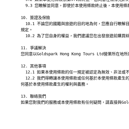
  9.3 您瞭解並同意，即使於本使用條款終止後，本使用條款的任何規定根據其性質，將可能持續有效，包括但不限於責任限制條款。

10. 簽證及保險

  10.1 不論您的國籍與旅遊的目的地為何，您應自行瞭解目的地現行有效的入境規定。由於各國簽證及健檢的規定可能臨時變更，且無任何通知，我們建議您在出發旅遊前，再次確認相關現行
規定。

  10.2 為了您自身的權益，我們建議您在出發旅遊前購買綜合旅遊保險。

11. 爭議解決

您同意以Goldspark Hong Kong Tours Ltd營業
12. 其他事項

  12.1 如果本使用條款的任一規定被認定為無效、非法或不可執行，其餘規定的有效性、合法性或可執行性仍完全有效。

  12.2 我們得轉讓本使用條款或任何基於本使用條款產生的權利與義務，且得將本使用條款下的任何義務委由任何第三方處理。未經我們事前書面同意，您不得直接或間接轉讓本使用條款或任
何基於本使用條款產生的權利與義務。

13. 聯絡我們

如果您對我們的服務或本使用條款有任何疑問，請直接與Goldspark