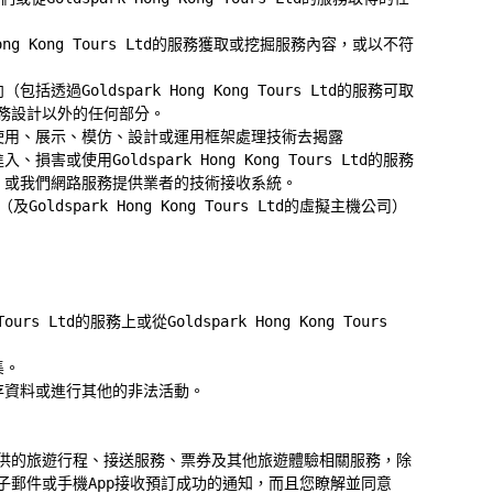
服務設計以外的任何部分。

入、損害或使用Goldspark Hong Kong Tours Ltd的服務
系統及設備，或我們網路服務提供業者的技術接收系統。

訊、電子郵件或手機App接收預訂成功的通知，而且您瞭解並同意