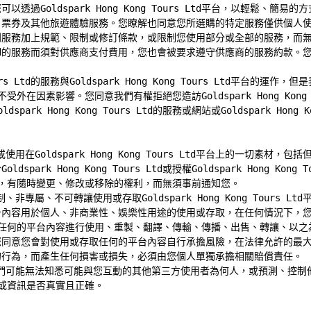
、票券及其他旅遊體驗服務。您瞭解也同意您所選購的特定服務僅供個人
服務加上規範、限制或修訂條款，或限制您使用部分或全部的服務，而無
或不受外在因素影響。您同意我們有權拒絕您造訪Goldspark Hong Kong Tour
Hong Kong Tours Ltd的服務或網站或Goldspark Hong Kon
rk Hong Kong Tours Ltd或授權Goldspark Hong Ko
何的平台內容，有隨時變更、修改或移除的權利，而無須事前通知您。

於個人、非商業性、娛樂性用途的使用或存取，在任何情況下，您承諾均不會以侵害
使用之人的方式，對任何的平台內容進行使用、重製、翻譯、傳輸、傳播、出售、轉
您同意您會對使用或存取任何的平台內容自行承擔風險，在法律允許的最
行為，而產生任何損害或損失，必須由您個人單獨承擔相關賠償責任。

、資料或資訊是否真實且正確。
