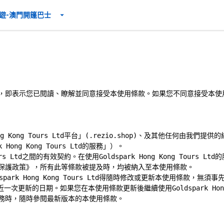
s 日遊-澳門開篷巴士
d的服務時，即表示您已閱讀、瞭解並同意接受本使用條款。如果您不同意接受本使用條款，即
Hong Kong Tours Ltd的服務」）。

d的《隱私權保護政策》，所有此等條款被提及時，均被納入至本使用條款。

近一次更新的日期。如果您在本使用條款更新後繼續使用Goldspark Hong
Ltd的服務時，隨時參閱最新版本的本使用條款。
