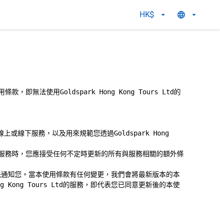
HK$
無法使用Goldspark Hong Kong Tours Ltd的
 Kong Tours Ltd的服務，即代表您已同意更新後的本使