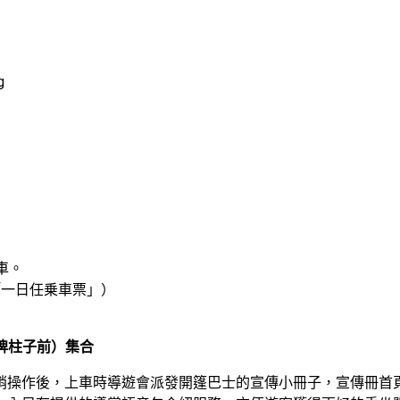
g
。

「一日任乗車票」）
牌柱子前）集合
銷操作後，上車時導遊會派發開篷巴士的宣傳小冊子，宣傳冊首