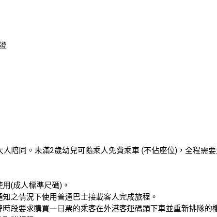
證
有大人陪同。未滿2歲幼兒可隨乘人免費乘車 (不佔座位)，全程需
(成人標準尺碼)。

通知之情況下使用普通巴士接載客人完成旅程。

峰時段要求購買一日票的乘客在外港客運碼頭下車並重新排隊的權