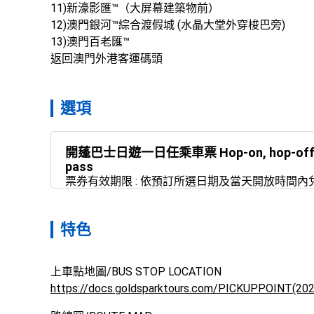
11)新濠影匯™（大屏幕建築物前）

12)澳門銀河™綜合渡假城 (水晶大堂外穿梭巴旁)

13)澳門百老匯™

返回澳門外港客運碼頭
選項
開蓬巴士日遊一日任乘車票 Hop-on, hop-off Mac
pass
票券有效期限 : 依預訂所選日期及當天開放時間
特色
https://docs.goldsparktours.com/PICKUPPOINT(202