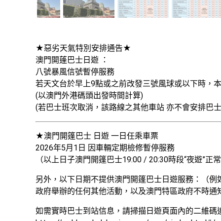
★惡劣天氣特別安排通告★ 

澳門開蓬巴士日遊 ：
八號暴風信號暫停服務 

若天文台於早上9點或之前改發三號風球或以下時，本服
(以澳門外港碼頭出發時間計算) 

(若巴士班次取消，該路線之其他車站 亦不會安排巴士接
★澳門開篷巴士 日遊 一日任乘車票

2026年5月1日 因車輛定期檢修暫停服務

（以上日子澳門開篷巴士19:00 / 20:30時段“夜遊”正
另外，以下日期不提供澳門開篷巴士日遊服務：（例
政府舉辦的任何其他活動，以及澳門特區政府不時通