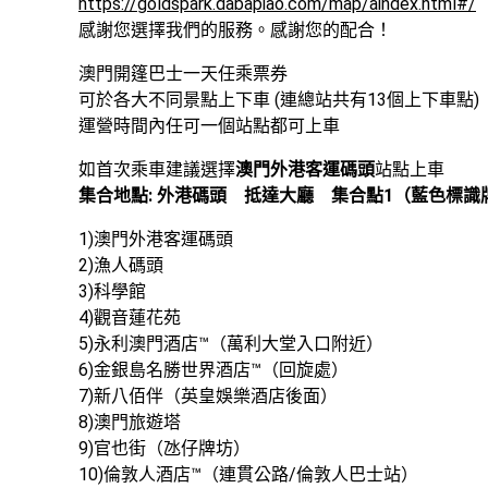
https://goldspark.dabapiao.com/map/aindex.html#/
感謝您選擇我們的服務。感謝您的配合！
澳門開篷巴士一天任乘票券 

可於各大不同景點上下車 (連總站共有13個上下車點)

運營時間內任可一個站點都可上車
如首次乘車建議選擇
澳門外港客運碼頭
集合地點: 外港碼頭　抵達大廳　集合點1（藍色標識
1)澳門外港客運碼頭

2)漁人碼頭

3)科學館

4)觀音蓮花苑

5)永利澳門酒店™（萬利大堂入口附近）

6)金銀島名勝世界酒店™（回旋處）

7)新八佰伴（英皇娛樂酒店後面）

8)澳門旅遊塔

9)官也街（氹仔牌坊）

10)倫敦人酒店™（連貫公路/倫敦人巴士站）
