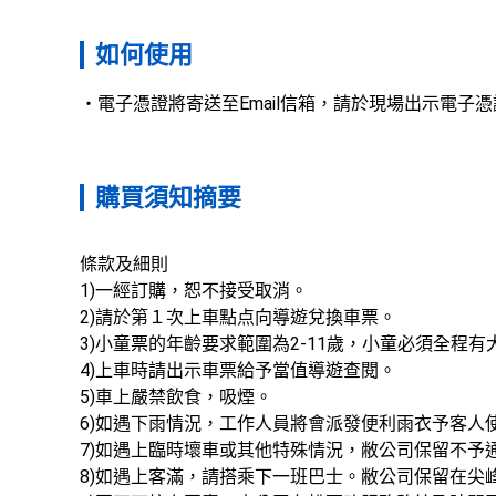
如何使用
電子憑證將寄送至Email信箱，請於現場出示電子憑
購買須知摘要
條款及細則

1)一經訂購，恕不接受取消。

2)請於第１次上車點点向導遊兌換車票。

3)小童票的年齡要求範圍為2-11歲，小童必須全程
4)上車時請出示車票給予當值導遊查閱。

5)車上嚴禁飲食，吸煙。

6)如遇下雨情況，工作人員將會派發便利雨衣予客人使用
7)如遇上臨時壞車或其他特殊情況，敝公司保留不予
8)如遇上客滿，請搭乘下一班巴士。敝公司保留在尖