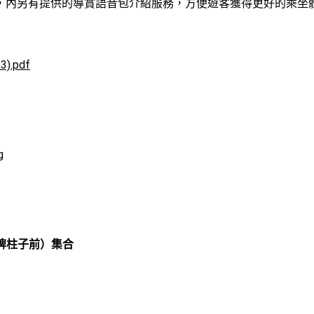
，內另有提供的導賞語音包介紹服務，方便遊客獲得更好的乘坐體
3).pdf
g
牌柱子前）集合